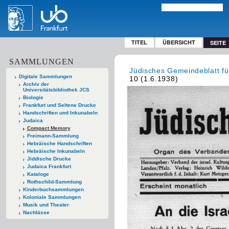
TITEL
ÜBERSICHT
SEITE
SAMMLUNGEN
Jüdisches Gemeindeblatt fü
Digitale Sammlungen
10 (1.6.1938)
Archiv der
Universitätsbibliothek JCS
Biologie
Frankfurt und Seltene Drucke
Handschriften und Inkunabeln
Judaica
Compact Memory
Freimann-Sammlung
Hebräische Handschriften
Hebräische Inkunabeln
Jiddische Drucke
Judaica Frankfurt
Kataloge
Rothschild-Sammlung
Kinderbuchsammlungen
Koloniale Sammlungen
Musik und Theater
Nachlässe