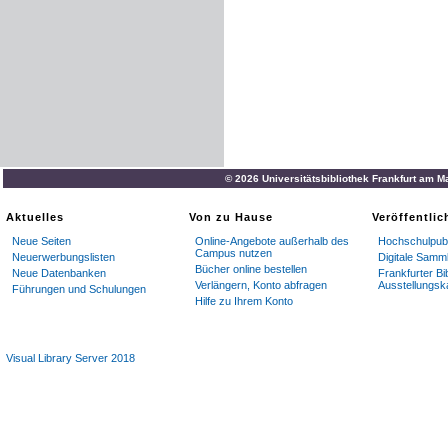
© 2026 Universitätsbibliothek Frankfurt am M
Aktuelles
Von zu Hause
Veröffentli
Neue Seiten
Online-Angebote außerhalb des
Hochschulpubl
Campus nutzen
Neuerwerbungslisten
Digitale Samm
Bücher online bestellen
Neue Datenbanken
Frankfurter Bi
Verlängern, Konto abfragen
Ausstellungsk
Führungen und Schulungen
Hilfe zu Ihrem Konto
Visual Library Server 2018