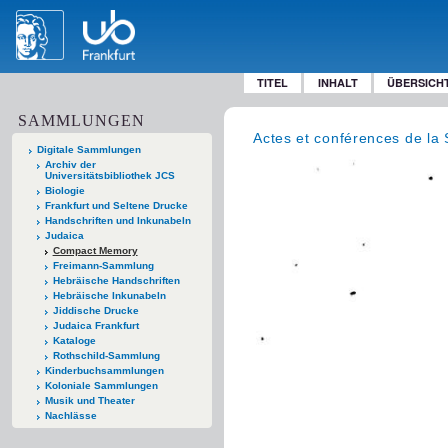
TITEL
INHALT
ÜBERSICH
SAMMLUNGEN
Actes et conférences de la 
Digitale Sammlungen
Archiv der
Universitätsbibliothek JCS
Biologie
Frankfurt und Seltene Drucke
Handschriften und Inkunabeln
Judaica
Compact Memory
Freimann-Sammlung
Hebräische Handschriften
Hebräische Inkunabeln
Jiddische Drucke
Judaica Frankfurt
Kataloge
Rothschild-Sammlung
Kinderbuchsammlungen
Koloniale Sammlungen
Musik und Theater
Nachlässe