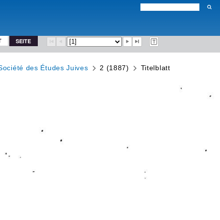
T
SEITE
Société des Études Juives
2 (1887)
Titelblatt