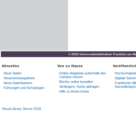
© 2026 Universitätsbibliothek Frankfurt am M
Aktuelles
Von zu Hause
Veröffentli
Neue Seiten
Online-Angebote außerhalb des
Hochschulpubl
Campus nutzen
Neuerwerbungslisten
Digitale Samm
Bücher online bestellen
Neue Datenbanken
Frankfurter Bi
Verlängern, Konto abfragen
Ausstellungsk
Führungen und Schulungen
Hilfe zu Ihrem Konto
Visual Library Server 2018