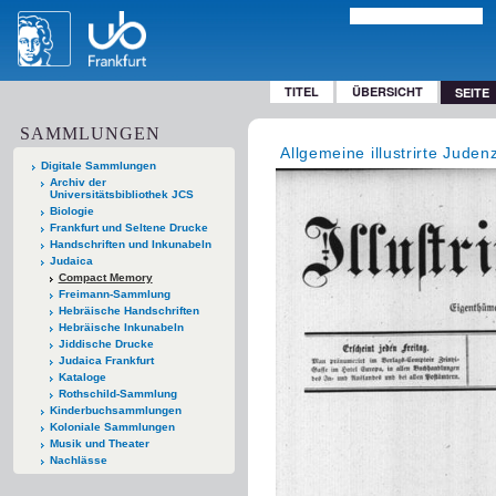
TITEL
ÜBERSICHT
SEITE
SAMMLUNGEN
Allgemeine illustrirte Juden
Digitale Sammlungen
Archiv der
Universitätsbibliothek JCS
Biologie
Frankfurt und Seltene Drucke
Handschriften und Inkunabeln
Judaica
Compact Memory
Freimann-Sammlung
Hebräische Handschriften
Hebräische Inkunabeln
Jiddische Drucke
Judaica Frankfurt
Kataloge
Rothschild-Sammlung
Kinderbuchsammlungen
Koloniale Sammlungen
Musik und Theater
Nachlässe