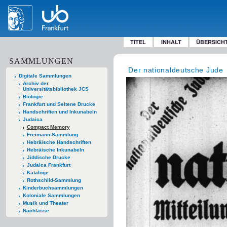
TITEL
INHALT
ÜBERSICH
SAMMLUNGEN
Der nationaldeutsche Jude
Digitale Sammlungen
Archiv der
Universitätsbibliothek JCS
Biologie
Frankfurt und Seltene Drucke
Handschriften und Inkunabeln
Judaica
Compact Memory
Freimann-Sammlung
Hebräische Handschriften
Hebräische Inkunabeln
Jiddische Drucke
Judaica Frankfurt
Kataloge
Rothschild-Sammlung
Kinderbuchsammlungen
Koloniale Sammlungen
Musik und Theater
Nachlässe