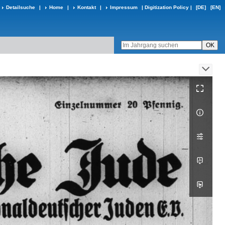
Detailsuche
|
Home
|
Kontakt
|
Impressum
|
Digitization Policy
|
[DE]
[EN]