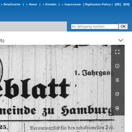
Detailsuche
|
Home
|
Kontakt
|
Impressum
|
Digitization Policy
|
[DE]
[EN]
25)