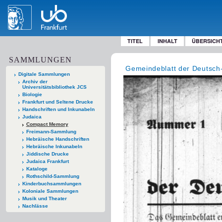
TITEL
INHALT
ÜBERSICH
SAMMLUNGEN
Gemeindeblatt der Deutsch
Digitale Sammlungen
Archiv der
Universitätsbibliothek JCS
Biologie
Frankfurt und Seltene Drucke
Handschriften und Inkunabeln
Judaica
Compact Memory
Freimann-Sammlung
Hebräische Handschriften
Hebräische Inkunabeln
Jiddische Drucke
Judaica Frankfurt
Kataloge
Rothschild-Sammlung
Kinderbuchsammlungen
Koloniale Sammlungen
Musik und Theater
Nachlässe