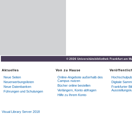
© 2026 Universitätsbibliothek Frankfurt am M
Aktuelles
Von zu Hause
Veröffentli
Neue Seiten
Online-Angebote außerhalb des
Hochschulpubl
Campus nutzen
Neuerwerbungslisten
Digitale Samm
Bücher online bestellen
Neue Datenbanken
Frankfurter Bi
Verlängern, Konto abfragen
Ausstellungsk
Führungen und Schulungen
Hilfe zu Ihrem Konto
Visual Library Server 2018