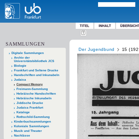
TITEL
INHALT
ÜBERSICH
SAMMLUNGEN
Der Jugendbund
15 (192
Digitale Sammlungen
Archiv der
Universitätsbibliothek JCS
Biologie
Frankfurt und Seltene Drucke
Handschriften und Inkunabeln
Judaica
Compact Memory
Freimann-Sammlung
Hebräische Handschriften
Hebräische Inkunabeln
Jiddische Drucke
Judaica Frankfurt
Kataloge
Rothschild-Sammlung
Kinderbuchsammlungen
Koloniale Sammlungen
Musik und Theater
Nachlässe