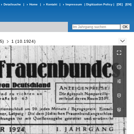
Detailsuche
|
Home
|
Kontakt
|
Impressum
|
Digitization Policy
|
[DE]
[EN]
5)
1 (10.1924)