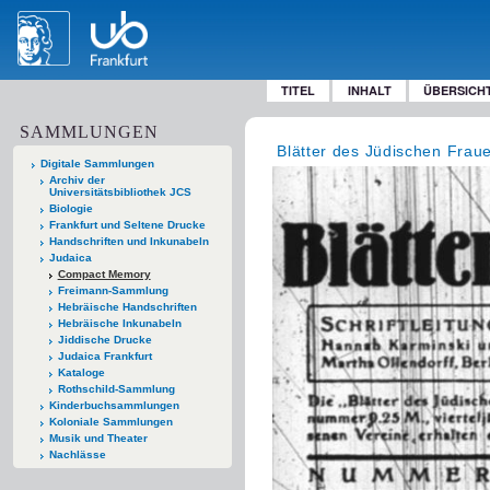
TITEL
INHALT
ÜBERSICH
SAMMLUNGEN
Blätter des Jüdischen Fra
Digitale Sammlungen
Archiv der
Universitätsbibliothek JCS
Biologie
Frankfurt und Seltene Drucke
Handschriften und Inkunabeln
Judaica
Compact Memory
Freimann-Sammlung
Hebräische Handschriften
Hebräische Inkunabeln
Jiddische Drucke
Judaica Frankfurt
Kataloge
Rothschild-Sammlung
Kinderbuchsammlungen
Koloniale Sammlungen
Musik und Theater
Nachlässe