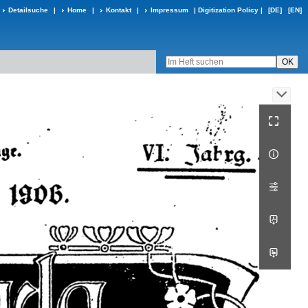
Detailsuche
|
Home
|
Kontakt
|
Impressum
|
Digitization Policy
|
[DE]
[EN]