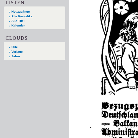
LISTEN
Neuzugänge
Alle Periodika
Alle Titel
Kalender
CLOUDS
Orte
Verlage
Jahre