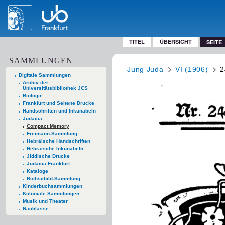
TITEL
ÜBERSICHT
SEITE
SAMMLUNGEN
Jung Juda
VI (1906)
2
Digitale Sammlungen
Archiv der
Universitätsbibliothek JCS
Biologie
Frankfurt und Seltene Drucke
Handschriften und Inkunabeln
Judaica
Compact Memory
Freimann-Sammlung
Hebräische Handschriften
Hebräische Inkunabeln
Jiddische Drucke
Judaica Frankfurt
Kataloge
Rothschild-Sammlung
Kinderbuchsammlungen
Koloniale Sammlungen
Musik und Theater
Nachlässe