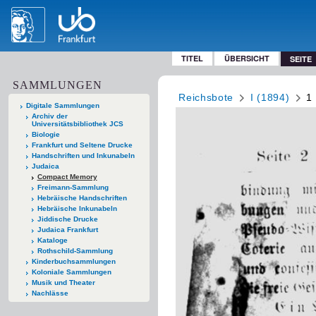
TITEL
ÜBERSICHT
SEITE
SAMMLUNGEN
Reichsbote
I (1894)
1
Digitale Sammlungen
Archiv der
Universitätsbibliothek JCS
Biologie
Frankfurt und Seltene Drucke
Handschriften und Inkunabeln
Judaica
Compact Memory
Freimann-Sammlung
Hebräische Handschriften
Hebräische Inkunabeln
Jiddische Drucke
Judaica Frankfurt
Kataloge
Rothschild-Sammlung
Kinderbuchsammlungen
Koloniale Sammlungen
Musik und Theater
Nachlässe