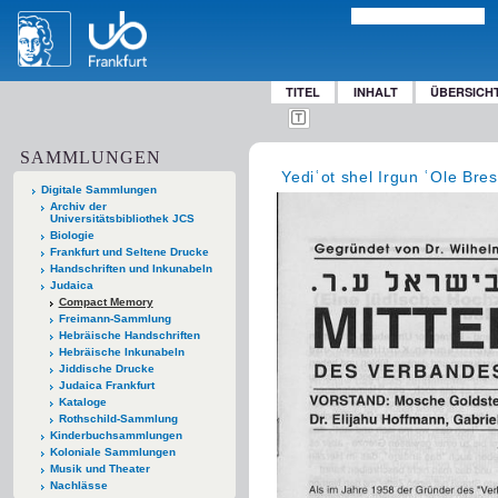
TITEL
INHALT
ÜBERSICH
SAMMLUNGEN
Yediʿot shel Irgun ʿOle Bres
Digitale Sammlungen
Archiv der
Universitätsbibliothek JCS
Biologie
Frankfurt und Seltene Drucke
Handschriften und Inkunabeln
Judaica
Compact Memory
Freimann-Sammlung
Hebräische Handschriften
Hebräische Inkunabeln
Jiddische Drucke
Judaica Frankfurt
Kataloge
Rothschild-Sammlung
Kinderbuchsammlungen
Koloniale Sammlungen
Musik und Theater
Nachlässe