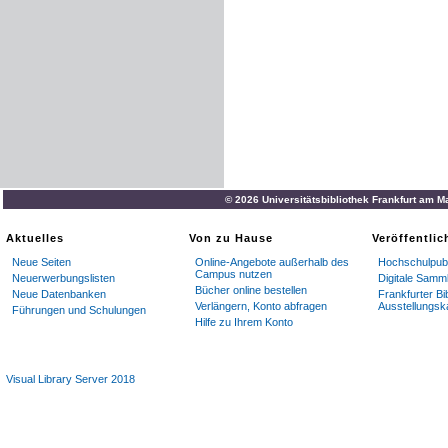
© 2026 Universitätsbibliothek Frankfurt am M
Aktuelles
Von zu Hause
Veröffentli
Neue Seiten
Online-Angebote außerhalb des
Hochschulpubl
Campus nutzen
Neuerwerbungslisten
Digitale Samm
Bücher online bestellen
Neue Datenbanken
Frankfurter Bi
Verlängern, Konto abfragen
Ausstellungsk
Führungen und Schulungen
Hilfe zu Ihrem Konto
Visual Library Server 2018