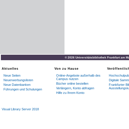
© 2026 Universitätsbibliothek Frankfurt am M
Aktuelles
Von zu Hause
Veröffentli
Neue Seiten
Online-Angebote außerhalb des
Hochschulpubl
Campus nutzen
Neuerwerbungslisten
Digitale Samm
Bücher online bestellen
Neue Datenbanken
Frankfurter Bi
Verlängern, Konto abfragen
Ausstellungsk
Führungen und Schulungen
Hilfe zu Ihrem Konto
Visual Library Server 2018