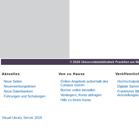
© 2026 Universitätsbibliothek Frankfurt am M
Aktuelles
Von zu Hause
Veröffentli
Neue Seiten
Online-Angebote außerhalb des
Hochschulpubl
Campus nutzen
Neuerwerbungslisten
Digitale Samm
Bücher online bestellen
Neue Datenbanken
Frankfurter Bi
Verlängern, Konto abfragen
Ausstellungsk
Führungen und Schulungen
Hilfe zu Ihrem Konto
Visual Library Server 2018