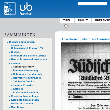
TITEL
INHALT
ÜBERSICH
SAMMLUNGEN
Breslauer jüdisches Gemein
Digitale Sammlungen
Archiv der
Universitätsbibliothek JCS
Biologie
Frankfurt und Seltene Drucke
Handschriften und Inkunabeln
Judaica
Compact Memory
Freimann-Sammlung
Hebräische Handschriften
Hebräische Inkunabeln
Jiddische Drucke
Judaica Frankfurt
Kataloge
Rothschild-Sammlung
Kinderbuchsammlungen
Koloniale Sammlungen
Musik und Theater
Nachlässe