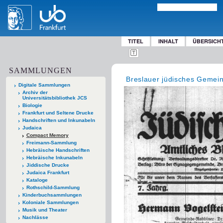
TITEL
INHALT
ÜBERSICH
SAMMLUNGEN
Breslauer jüdisches Gemein
Digitale Sammlungen
Archiv der
Universitätsbibliothek JCS
Biologie
Frankfurt und Seltene Drucke
Handschriften und Inkunabeln
Judaica
Compact Memory
Freimann-Sammlung
Hebräische Handschriften
Hebräische Inkunabeln
Jiddische Drucke
Judaica Frankfurt
Kataloge
Rothschild-Sammlung
Kinderbuchsammlungen
Koloniale Sammlungen
Musik und Theater
Nachlässe