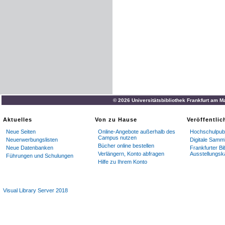
© 2026 Universitätsbibliothek Frankfurt am M
Aktuelles
Von zu Hause
Veröffentli
Neue Seiten
Online-Angebote außerhalb des
Hochschulpubl
Campus nutzen
Neuerwerbungslisten
Digitale Samm
Bücher online bestellen
Neue Datenbanken
Frankfurter Bi
Verlängern, Konto abfragen
Ausstellungsk
Führungen und Schulungen
Hilfe zu Ihrem Konto
Visual Library Server 2018