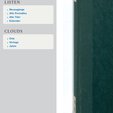
LISTEN
Neuzugänge
Alle Periodika
Alle Titel
Kalender
CLOUDS
Orte
Verlage
Jahre