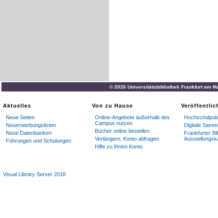
© 2026 Universitätsbibliothek Frankfurt am M
Aktuelles
Von zu Hause
Veröffentli
Neue Seiten
Online-Angebote außerhalb des
Hochschulpubl
Campus nutzen
Neuerwerbungslisten
Digitale Samm
Bücher online bestellen
Neue Datenbanken
Frankfurter Bi
Verlängern, Konto abfragen
Ausstellungsk
Führungen und Schulungen
Hilfe zu Ihrem Konto
Visual Library Server 2018