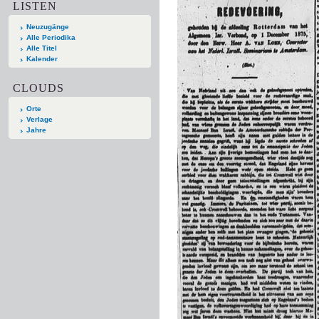
LISTEN
Neuzugänge
Alle Periodika
Alle Titel
Kalender
CLOUDS
Orte
Verlage
Jahre