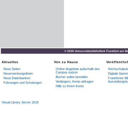
© 2026 Universitätsbibliothek Frankfurt am M
Aktuelles
Von zu Hause
Veröffentli
Neue Seiten
Online-Angebote außerhalb des
Hochschulpubl
Campus nutzen
Neuerwerbungslisten
Digitale Samm
Bücher online bestellen
Neue Datenbanken
Frankfurter Bi
Verlängern, Konto abfragen
Ausstellungsk
Führungen und Schulungen
Hilfe zu Ihrem Konto
Visual Library Server 2018