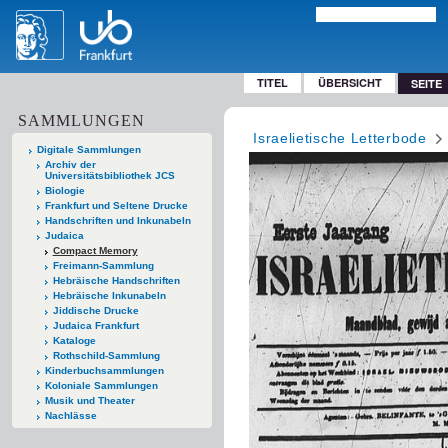
TITEL
ÜBERSICHT
SEITE
SAMMLUNGEN
Israelietische Letterbode
Digitale Sammlungen
Archiv der
Universitätsbibliothek JCS
Biologie
Frankfurt und Seltene Drucke
Handschriften und Inkunabeln
Judaica
Compact Memory
Freimann-Sammlung
Hebräische Handschriften
Hebräische Inkunabeln
Jiddische Drucke
Judaica Frankfurt
Kataloge
Rothschild-Sammlung
Kinderbuchsammlungen
Koloniale Sammlungen
Musik und Theater
Nachlässe