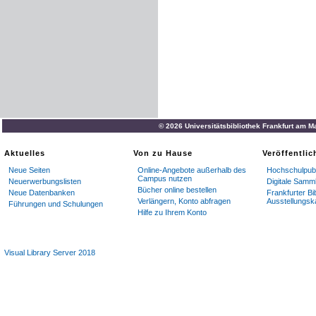
© 2026 Universitätsbibliothek Frankfurt am M
Aktuelles
Von zu Hause
Veröffentli
Neue Seiten
Online-Angebote außerhalb des
Hochschulpubl
Campus nutzen
Neuerwerbungslisten
Digitale Samm
Bücher online bestellen
Neue Datenbanken
Frankfurter Bi
Verlängern, Konto abfragen
Ausstellungsk
Führungen und Schulungen
Hilfe zu Ihrem Konto
Visual Library Server 2018