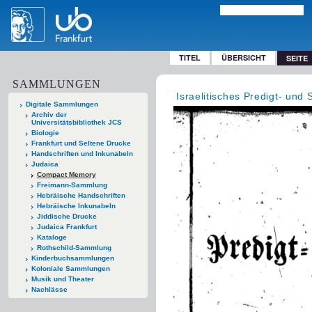
TITEL
ÜBERSICHT
SEITE
SAMMLUNGEN
Israelitisches Predigt- und
Digitale Sammlungen
Archiv der
Universitätsbibliothek JCS
Biologie
Frankfurt und Seltene Drucke
Handschriften und Inkunabeln
Judaica
Compact Memory
Freimann-Sammlung
Hebräische Handschriften
Hebräische Inkunabeln
Jiddische Drucke
Judaica Frankfurt
Kataloge
Rothschild-Sammlung
Kinderbuchsammlungen
Koloniale Sammlungen
Musik und Theater
Nachlässe