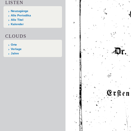
LISTEN
Neuzugänge
Alle Periodika
Alle Titel
Kalender
CLOUDS
Orte
Verlage
Jahre