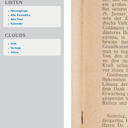
LISTEN
Neuzugänge
Alle Periodika
Alle Titel
Kalender
CLOUDS
Orte
Verlage
Jahre