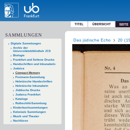
TITEL
ÜBERSICHT
SEITE
SAMMLUNGEN
Das jüdische Echo
20 (1
Digitale Sammlungen
Archiv der
Universitätsbibliothek JCS
Biologie
Frankfurt und Seltene Drucke
Handschriften und Inkunabeln
Judaica
Compact Memory
Freimann-Sammlung
Hebräische Handschriften
Hebräische Inkunabeln
Jiddische Drucke
Judaica Frankfurt
Kataloge
Rothschild-Sammlung
Kinderbuchsammlungen
Koloniale Sammlungen
Musik und Theater
Nachlässe