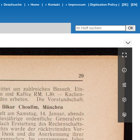
Detailsuche
|
Home
|
Kontakt
|
Impressum
|
Digitization Policy
|
[DE]
[EN]