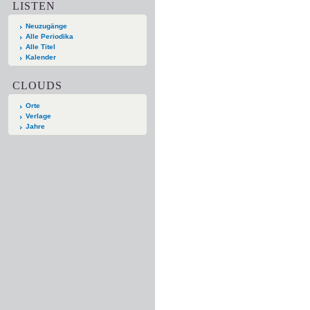
LISTEN
Neuzugänge
Alle Periodika
Alle Titel
Kalender
CLOUDS
Orte
Verlage
Jahre