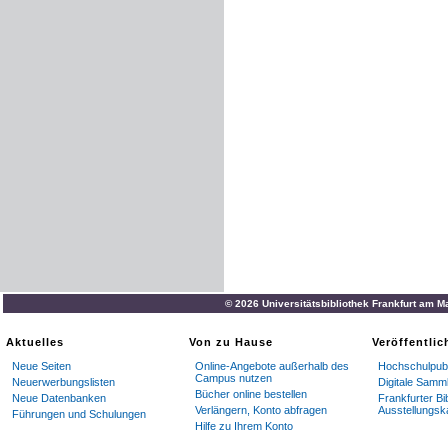
© 2026 Universitätsbibliothek Frankfurt am M
Aktuelles
Von zu Hause
Veröffentli
Neue Seiten
Online-Angebote außerhalb des
Hochschulpubl
Campus nutzen
Neuerwerbungslisten
Digitale Samm
Bücher online bestellen
Neue Datenbanken
Frankfurter Bi
Verlängern, Konto abfragen
Ausstellungsk
Führungen und Schulungen
Hilfe zu Ihrem Konto