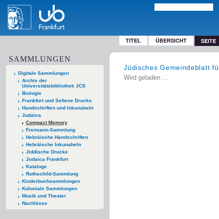
TITEL
ÜBERSICHT
SEITE
SAMMLUNGEN
Jüdisches Gemeindeblatt für
Digitale Sammlungen
Wird geladen ...
Archiv der
Universitätsbibliothek JCS
Biologie
Frankfurt und Seltene Drucke
Handschriften und Inkunabeln
Judaica
Compact Memory
Freimann-Sammlung
Hebräische Handschriften
Hebräische Inkunabeln
Jiddische Drucke
Judaica Frankfurt
Kataloge
Rothschild-Sammlung
Kinderbuchsammlungen
Koloniale Sammlungen
Musik und Theater
Nachlässe