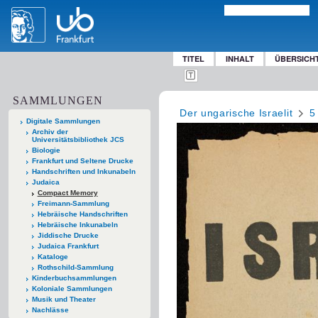
TITEL
INHALT
ÜBERSICH
SAMMLUNGEN
Der ungarische Israelit
5
Digitale Sammlungen
Archiv der
Universitätsbibliothek JCS
Biologie
Frankfurt und Seltene Drucke
Handschriften und Inkunabeln
Judaica
Compact Memory
Freimann-Sammlung
Hebräische Handschriften
Hebräische Inkunabeln
Jiddische Drucke
Judaica Frankfurt
Kataloge
Rothschild-Sammlung
Kinderbuchsammlungen
Koloniale Sammlungen
Musik und Theater
Nachlässe