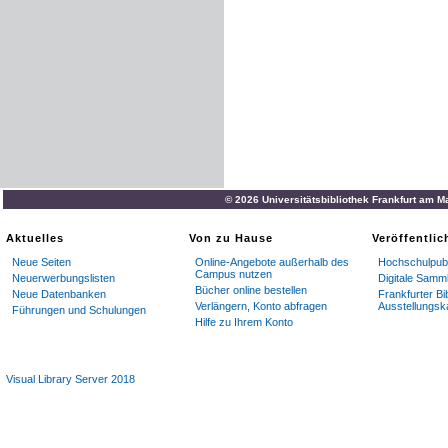
© 2026 Universitätsbibliothek Frankfurt am M
Aktuelles
Von zu Hause
Veröffentli
Neue Seiten
Online-Angebote außerhalb des
Hochschulpubl
Campus nutzen
Neuerwerbungslisten
Digitale Samm
Bücher online bestellen
Neue Datenbanken
Frankfurter Bi
Verlängern, Konto abfragen
Ausstellungsk
Führungen und Schulungen
Hilfe zu Ihrem Konto
Visual Library Server 2018