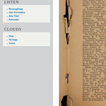
LISTEN
Neuzugänge
Alle Periodika
Alle Titel
Kalender
CLOUDS
Orte
Verlage
Jahre