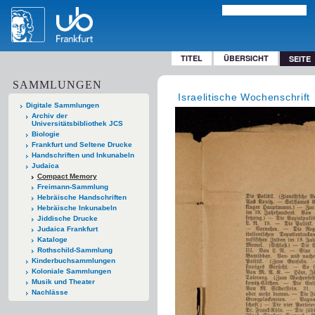
TITEL
ÜBERSICHT
SEITE
SAMMLUNGEN
Israelitische Wochenschrift
Digitale Sammlungen
Archiv der
Universitätsbibliothek JCS
Biologie
Frankfurt und Seltene Drucke
Handschriften und Inkunabeln
Judaica
Compact Memory
Freimann-Sammlung
Hebräische Handschriften
Hebräische Inkunabeln
Jiddische Drucke
Judaica Frankfurt
Kataloge
Rothschild-Sammlung
Kinderbuchsammlungen
Koloniale Sammlungen
Musik und Theater
Nachlässe