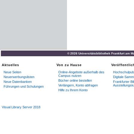
© 2026 Universitätsbibliothek Frankfurt am M
Aktuelles
Von zu Hause
Veröffentli
Neue Seiten
Online-Angebote außerhalb des
Hochschulpubl
Campus nutzen
Neuerwerbungslisten
Digitale Samm
Bücher online bestellen
Neue Datenbanken
Frankfurter Bi
Verlängern, Konto abfragen
Ausstellungsk
Führungen und Schulungen
Hilfe zu Ihrem Konto
Visual Library Server 2018