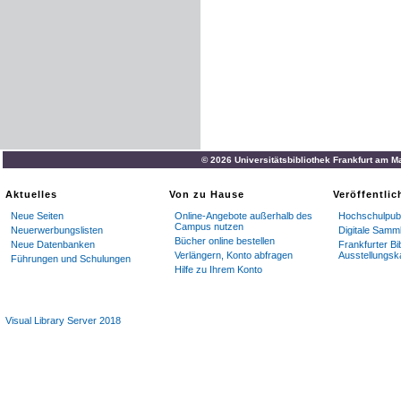
© 2026 Universitätsbibliothek Frankfurt am M
Aktuelles
Von zu Hause
Veröffentli
Neue Seiten
Online-Angebote außerhalb des
Hochschulpubl
Campus nutzen
Neuerwerbungslisten
Digitale Samm
Bücher online bestellen
Neue Datenbanken
Frankfurter Bi
Verlängern, Konto abfragen
Ausstellungsk
Führungen und Schulungen
Hilfe zu Ihrem Konto
Visual Library Server 2018