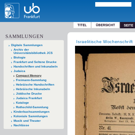
TITEL
ÜBERSICHT
SEITE
SAMMLUNGEN
Israelitische Wochenschrift
Digitale Sammlungen
Archiv der
Universitätsbibliothek JCS
Biologie
Frankfurt und Seltene Drucke
Handschriften und Inkunabeln
Judaica
Compact Memory
Freimann-Sammlung
Hebräische Handschriften
Hebräische Inkunabeln
Jiddische Drucke
Judaica Frankfurt
Kataloge
Rothschild-Sammlung
Kinderbuchsammlungen
Koloniale Sammlungen
Musik und Theater
Nachlässe