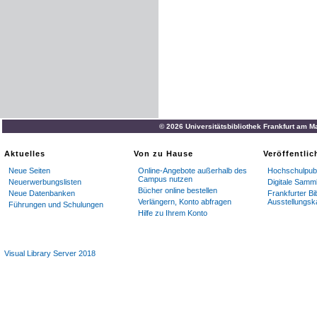
© 2026 Universitätsbibliothek Frankfurt am M
Aktuelles
Von zu Hause
Veröffentli
Neue Seiten
Online-Angebote außerhalb des
Hochschulpubl
Campus nutzen
Neuerwerbungslisten
Digitale Samm
Bücher online bestellen
Neue Datenbanken
Frankfurter Bi
Verlängern, Konto abfragen
Ausstellungsk
Führungen und Schulungen
Hilfe zu Ihrem Konto
Visual Library Server 2018