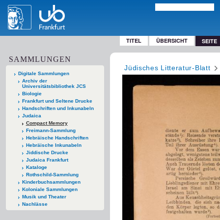
TITEL
ÜBERSICHT
SEITE
SAMMLUNGEN
Jüdisches Litteratur-Blatt
Digitale Sammlungen
Archiv der
Universitätsbibliothek JCS
Biologie
Frankfurt und Seltene Drucke
Handschriften und Inkunabeln
Judaica
Compact Memory
Freimann-Sammlung
Hebräische Handschriften
Hebräische Inkunabeln
Jiddische Drucke
Judaica Frankfurt
Kataloge
Rothschild-Sammlung
Kinderbuchsammlungen
Koloniale Sammlungen
Musik und Theater
Nachlässe