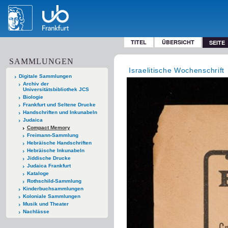
TITEL
ÜBERSICHT
SEITE
SAMMLUNGEN
Israelitische Wochenschrift
Digitale Sammlungen
Archiv der
Universitätsbibliothek JCS
Biologie
Frankfurt und Seltene Drucke
Handschriften und Inkunabeln
Judaica
Compact Memory
Freimann-Sammlung
Hebräische Handschriften
Hebräische Inkunabeln
Jiddische Drucke
Judaica Frankfurt
Kataloge
Rothschild-Sammlung
Kinderbuchsammlungen
Koloniale Sammlungen
Musik und Theater
Nachlässe