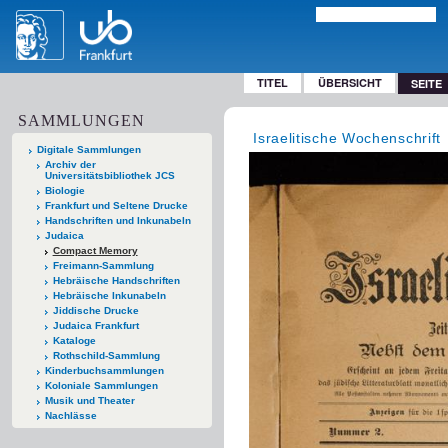
TITEL
ÜBERSICHT
SEITE
SAMMLUNGEN
Israelitische Wochenschrift
Digitale Sammlungen
Archiv der
Universitätsbibliothek JCS
Biologie
Frankfurt und Seltene Drucke
Handschriften und Inkunabeln
Judaica
Compact Memory
Freimann-Sammlung
Hebräische Handschriften
Hebräische Inkunabeln
Jiddische Drucke
Judaica Frankfurt
Kataloge
Rothschild-Sammlung
Kinderbuchsammlungen
Koloniale Sammlungen
Musik und Theater
Nachlässe