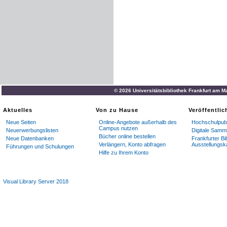
© 2026 Universitätsbibliothek Frankfurt am M
Aktuelles
Von zu Hause
Veröffentli
Neue Seiten
Online-Angebote außerhalb des
Hochschulpubl
Campus nutzen
Neuerwerbungslisten
Digitale Samm
Bücher online bestellen
Neue Datenbanken
Frankfurter Bi
Verlängern, Konto abfragen
Ausstellungsk
Führungen und Schulungen
Hilfe zu Ihrem Konto
Visual Library Server 2018