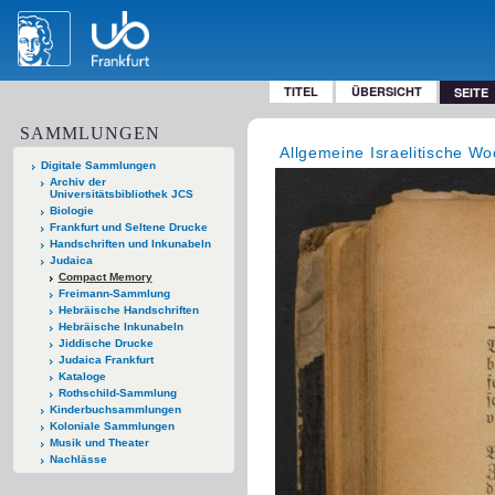
TITEL
ÜBERSICHT
SEITE
SAMMLUNGEN
Allgemeine Israelitische Wo
Digitale Sammlungen
Archiv der
Universitätsbibliothek JCS
Biologie
Frankfurt und Seltene Drucke
Handschriften und Inkunabeln
Judaica
Compact Memory
Freimann-Sammlung
Hebräische Handschriften
Hebräische Inkunabeln
Jiddische Drucke
Judaica Frankfurt
Kataloge
Rothschild-Sammlung
Kinderbuchsammlungen
Koloniale Sammlungen
Musik und Theater
Nachlässe