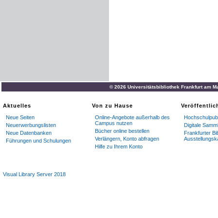
© 2026 Universitätsbibliothek Frankfurt am M
Aktuelles
Von zu Hause
Veröffentli
Neue Seiten
Online-Angebote außerhalb des
Hochschulpubl
Campus nutzen
Neuerwerbungslisten
Digitale Samm
Bücher online bestellen
Neue Datenbanken
Frankfurter Bi
Verlängern, Konto abfragen
Ausstellungsk
Führungen und Schulungen
Hilfe zu Ihrem Konto
Visual Library Server 2018