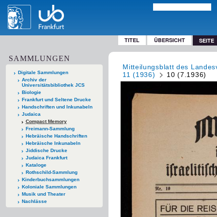
TITEL
ÜBERSICHT
SEITE
SAMMLUNGEN
Mitteilungsblatt des Lande
Digitale Sammlungen
11 (1936)
10 (7.1936)
Archiv der
Universitätsbibliothek JCS
Biologie
Frankfurt und Seltene Drucke
Handschriften und Inkunabeln
Judaica
Compact Memory
Freimann-Sammlung
Hebräische Handschriften
Hebräische Inkunabeln
Jiddische Drucke
Judaica Frankfurt
Kataloge
Rothschild-Sammlung
Kinderbuchsammlungen
Koloniale Sammlungen
Musik und Theater
Nachlässe