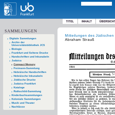
TITEL
INHALT
ÜBERSICH
SAMMLUNGEN
Mitteilungen des Jüdischen
Digitale Sammlungen
Abraham Strauß
Archiv der
Universitätsbibliothek JCS
Biologie
Frankfurt und Seltene Drucke
Handschriften und Inkunabeln
Judaica
Compact Memory
Freimann-Sammlung
Hebräische Handschriften
Hebräische Inkunabeln
Jiddische Drucke
Judaica Frankfurt
Kataloge
Rothschild-Sammlung
Kinderbuchsammlungen
Koloniale Sammlungen
Musik und Theater
Nachlässe