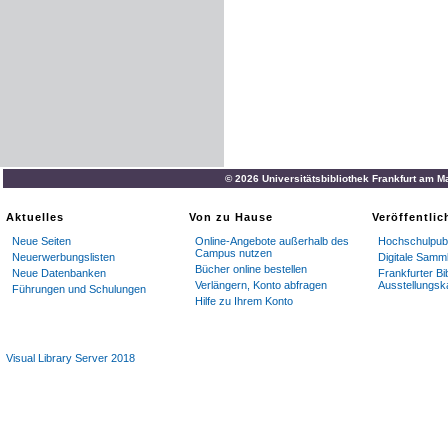
© 2026 Universitätsbibliothek Frankfurt am M
Aktuelles
Von zu Hause
Veröffentli
Neue Seiten
Online-Angebote außerhalb des
Hochschulpubl
Campus nutzen
Neuerwerbungslisten
Digitale Samm
Bücher online bestellen
Neue Datenbanken
Frankfurter Bi
Verlängern, Konto abfragen
Ausstellungsk
Führungen und Schulungen
Hilfe zu Ihrem Konto
Visual Library Server 2018