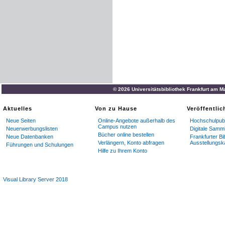
© 2026 Universitätsbibliothek Frankfurt am M
Aktuelles
Von zu Hause
Veröffentli
Neue Seiten
Online-Angebote außerhalb des
Hochschulpubl
Campus nutzen
Neuerwerbungslisten
Digitale Samm
Bücher online bestellen
Neue Datenbanken
Frankfurter Bi
Verlängern, Konto abfragen
Ausstellungsk
Führungen und Schulungen
Hilfe zu Ihrem Konto
Visual Library Server 2018