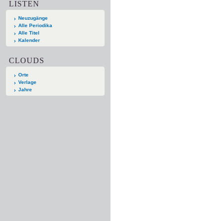
LISTEN
Neuzugänge
Alle Periodika
Alle Titel
Kalender
CLOUDS
Orte
Verlage
Jahre