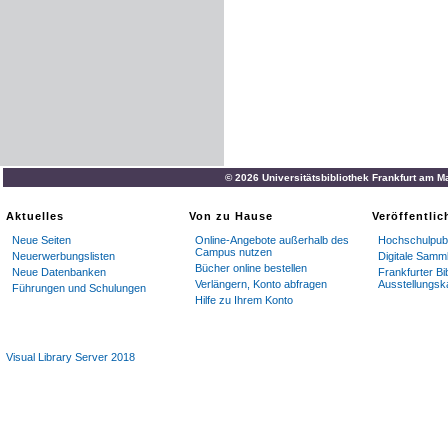
© 2026 Universitätsbibliothek Frankfurt am M
Aktuelles
Von zu Hause
Veröffentli
Neue Seiten
Online-Angebote außerhalb des
Hochschulpubl
Campus nutzen
Neuerwerbungslisten
Digitale Samm
Bücher online bestellen
Neue Datenbanken
Frankfurter Bi
Verlängern, Konto abfragen
Ausstellungsk
Führungen und Schulungen
Hilfe zu Ihrem Konto
Visual Library Server 2018