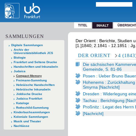
TITEL
ÜBERSICH
INHALT
SAMMLUNGEN
Der Orient : Berichte, Studien u
[1.]1840; 2.1841 - 12.1851 : Jg
Digitale Sammlungen
Archiv der
Universitätsbibliothek JCS
DER ORIENT
4 (1843
Biologie
Frankfurt und Seltene Drucke
Die sächsischen Kammerverh
Handschriften und Inkunabeln
Gemeinde, S. 81-86
Judaica
Posen : Ueber Bruno Bauers
Compact Memory
Freimann-Sammlung
Hohenems : Zurückhaltung 
Hebräische Handschriften
Smyrna [Nachricht]
Hebräische Inkunabeln
Dresden : Widerlegung einer
Jiddische Drucke
Judaica Frankfurt
Tachau : Berichtigung [Nachr
Kataloge
Proßnitz : Legat des Herrn 
Rothschild-Sammlung
Kinderbuchsammlungen
[Nachricht]
Koloniale Sammlungen
Musik und Theater
Nachlässe