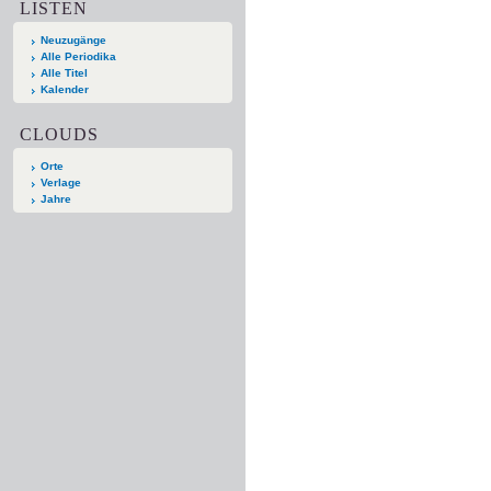
LISTEN
Neuzugänge
Alle Periodika
Alle Titel
Kalender
CLOUDS
Orte
Verlage
Jahre