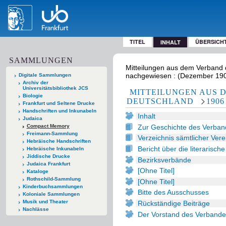
TITEL
ÜBERSICH
INHALT
SAMMLUNGEN
Mitteilungen aus dem Verband d
nachgewiesen : (Dezember 190
Digitale Sammlungen
Archiv der
Universitätsbibliothek JCS
MITTEILUNGEN AUS D
Biologie
DEUTSCHLAND
1906
Frankfurt und Seltene Drucke
Handschriften und Inkunabeln
Inhalt
Judaica
Zur Geschichte des Verband
Compact Memory
Freimann-Sammlung
Verzeichnis sämtlicher Vere
Hebräische Handschriften
Bericht über die literarisc
Hebräische Inkunabeln
Jiddische Drucke
Bezirksverbände
Judaica Frankfurt
[Ohne Titel]
Kataloge
Rothschild-Sammlung
[Ohne Titel]
Kinderbuchsammlungen
Bitte des Ausschusses
Koloniale Sammlungen
Musik und Theater
Rückständige Beiträge
Nachlässe
Der Vorstand des Verbandes