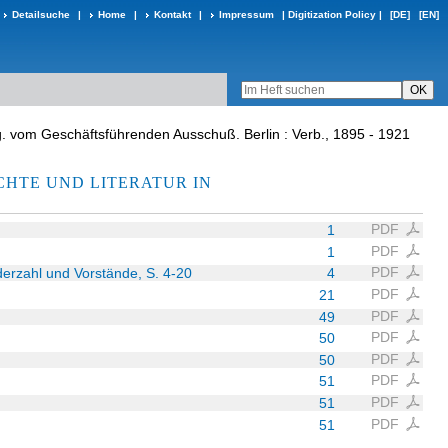
Detailsuche
|
Home
|
Kontakt
|
Impressum
|
Digitization Policy
|
[DE]
[EN]
g. vom Geschäftsführenden Ausschuß. Berlin : Verb., 1895 - 1921
CHTE UND LITERATUR IN
PDF
1
PDF
1
PDF
ederzahl und Vorstände, S. 4-20
4
PDF
21
PDF
49
PDF
50
PDF
50
PDF
51
PDF
51
PDF
51