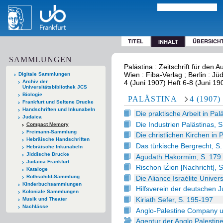
TITEL
ÜBERSICH
INHALT
SAMMLUNGEN
Palästina : Zeitschrift für den
Wien : Fiba-Verlag ; Berlin : Jü
Digitale Sammlungen
Archiv der
4 (Juni 1907) Heft 6-8 (Juni 19
Universitätsbibliothek JCS
Biologie
PALÄSTINA
4 (1907)
Frankfurt und Seltene Drucke
Handschriften und Inkunabeln
Die praktische Arbeit in Pal
Judaica
Die Industrien Palästinas, 
Compact Memory
Freimann-Sammlung
Die christlichen Kirchen in 
Hebräische Handschriften
Das türkische Bergrecht, S
Hebräische Inkunabeln
Jiddische Drucke
Agudath Hakormim, S. 179
Judaica Frankfurt
Rischon lŹion [Nachricht], 
Kataloge
Rothschild-Sammlung
Die Aliance Israélite Univer
Kinderbuchsammlungen
Hilfsverein der deutschen 
Koloniale Sammlungen
Kiriath Sefer, S. 195-197
Musik und Theater
Nachlässe
Anglo-Palestine Company u
Agentur der Anglo Palestin