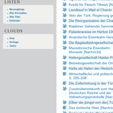
LISTEN
Kredit für Petach-Tikwah [N
Neuzugänge
Landkauf in Wad el Chanin 
Alle Periodika
Veto der Türk. Regierung g
Alle Titel
Die Reorganisation der Cha
Kalender
Rabbiner Salvendis Sammelt
CLOUDS
Palästinareise im Herbst 19
Anatolische Eisenbahn-Gesel
Orte
Die Bagdadbahngesellschaft
Verlage
Jahre
Macedonische Eisenbahn : 
Monastir [Nachricht]
Hafengesellschaft Haidar-P
Betriebsgesellschaft der Or
Haifa als Hafen der Hedsch
Wirtschaftliche und politis
S. 205-208
Die Zollerhöhung in der Tür
Zusatzübereinkunft zum Ha
Deutschen Reiche und der 
Vollziehungsprotokolle [Nac
[Über die jüngst von der] T
Das türkische Heer [Nachric