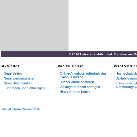
© 2026 Universitätsbibliothek Frankfurt am M
Aktuelles
Von zu Hause
Veröffentli
Neue Seiten
Online-Angebote außerhalb des
Hochschulpubl
Campus nutzen
Neuerwerbungslisten
Digitale Samm
Bücher online bestellen
Neue Datenbanken
Frankfurter Bi
Verlängern, Konto abfragen
Ausstellungsk
Führungen und Schulungen
Hilfe zu Ihrem Konto
Visual Library Server 2018