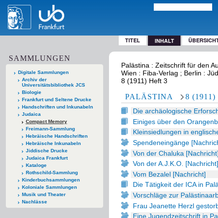
TITEL
ÜBERSICH
INHALT
SAMMLUNGEN
Palästina : Zeitschrift für den
Wien : Fiba-Verlag ; Berlin : Jü
Digitale Sammlungen
Archiv der
8 (1911) Heft 3
Universitätsbibliothek JCS
Biologie
PALÄSTINA
8 (1911)
Frankfurt und Seltene Drucke
Handschriften und Inkunabeln
Die archäologische Erforsc
Judaica
Einiges über den Orangenba
Compact Memory
Freimann-Sammlung
Kleinsiedlungen in englisch
Hebräische Handschriften
Spendeneingänge [Nachrich
Hebräische Inkunabeln
Jiddische Drucke
Von der Chaluka [Nachricht
Judaica Frankfurt
Von der A.J.K.O. [Nachricht
Kataloge
Rothschild-Sammlung
Vom Bezalel [Nachricht]
Kinderbuchsammlungen
Die Tätigkeit der ICA in Pal
Koloniale Sammlungen
Vorschläge zur Palästinaarb
Musik und Theater
Nachlässe
Frau Jeanette Herzl gestor
Eine Jugendzeitschrift in Pa