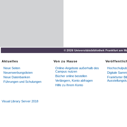
© 2026 Universitätsbibliothek Frankfurt am M
Aktuelles
Von zu Hause
Veröffentli
Neue Seiten
Online-Angebote außerhalb des
Hochschulpubl
Campus nutzen
Neuerwerbungslisten
Digitale Samm
Bücher online bestellen
Neue Datenbanken
Frankfurter Bi
Verlängern, Konto abfragen
Ausstellungsk
Führungen und Schulungen
Hilfe zu Ihrem Konto
Visual Library Server 2018