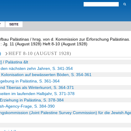
T
SEITE
 Aufbau Palästinas / hrsg. von d. Kommission zur Erforschung Palästinas.
 : Jg. 11 (August 1928) Heft 8-10 (August 1928)
)
HEFT 8-10 (AUGUST 1928)
 / Palästina &lt
in den nächsten zehn Jahren, S. 341-354
 Kolonisation auf bewässerten Böden, S. 354-361
gebung in Palästina, S. 361-364
nd Tiberias als Winterkurort, S. 364-371
iten im laufenden Halbjahr, S. 371-378
Erziehung in Palästina, S. 378-384
sh-Agency-Frage, S. 384-390
ngskommission (Joint Palestine Survey Commission) für die Jewish Ag