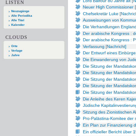
Lord Balfour 80 Jahre alt [N
LISTEN
Neuer High Commissioner [
Neuzugänge
Chefsekretär Luke [Nachric
Alle Periodika
Ausweisungen von Kommuni
Alle Titel
Kalender
Die Verhandlungen Englands
Der arabische Kongress : de
CLOUDS
Der arabische Kongress : P
Verfassung [Nachricht]
Orte
Verlage
Der Entwurf eines Einbürge
Jahre
Die Einwanderung von Jude
Die Sitzung der Mandatskom
Die Sitzung der Mandatskom
Die Sitzung der Mandatsko
Die Sitzung der Mandatskom
Die Sitzung der Mandatskom
Die Anleihe des Keren Kaje
Jüdische Kapitalinvestierun
Sitzung des Zionistischen A
Pro-Palästina-Komitee der s
Ein Plan zur Finanzierung d
Ein offizieller Bericht über