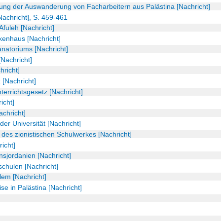
 der Auswanderung von Facharbeitern aus Palästina [Nachricht]
Nachricht], S. 459-461
fuleh [Nachricht]
kenhaus [Nachricht]
natoriums [Nachricht]
[Nachricht]
hricht]
 [Nachricht]
errichtsgesetz [Nachricht]
icht]
achricht]
r Universität [Nachricht]
des zionistischen Schulwerkes [Nachricht]
richt]
nsjordanien [Nachricht]
chulen [Nachricht]
lem [Nachricht]
se in Palästina [Nachricht]