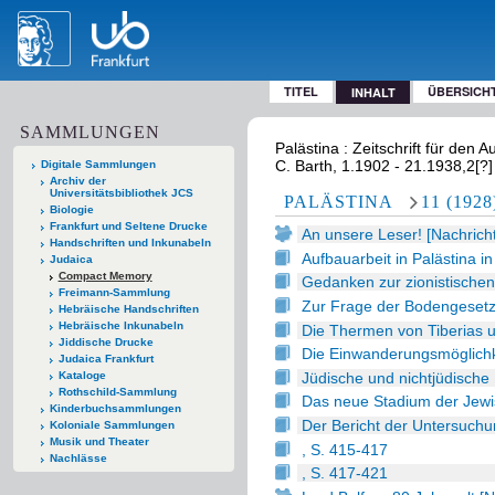
TITEL
ÜBERSICH
INHALT
SAMMLUNGEN
Palästina : Zeitschrift für den
C. Barth, 1.1902 - 21.1938,2[?]
Digitale Sammlungen
Archiv der
Universitätsbibliothek JCS
PALÄSTINA
11 (1928
Biologie
Frankfurt und Seltene Drucke
An unsere Leser! [Nachricht]
Handschriften und Inkunabeln
Aufbauarbeit in Palästina 
Judaica
Compact Memory
Gedanken zur zionistischen
Freimann-Sammlung
Zur Frage der Bodengesetz
Hebräische Handschriften
Hebräische Inkunabeln
Die Thermen von Tiberias u
Jiddische Drucke
Die Einwanderungsmöglichke
Judaica Frankfurt
Jüdische und nichtjüdische 
Kataloge
Rothschild-Sammlung
Das neue Stadium der Jewi
Kinderbuchsammlungen
Der Bericht der Untersuchu
Koloniale Sammlungen
Musik und Theater
, S. 415-417
Nachlässe
, S. 417-421