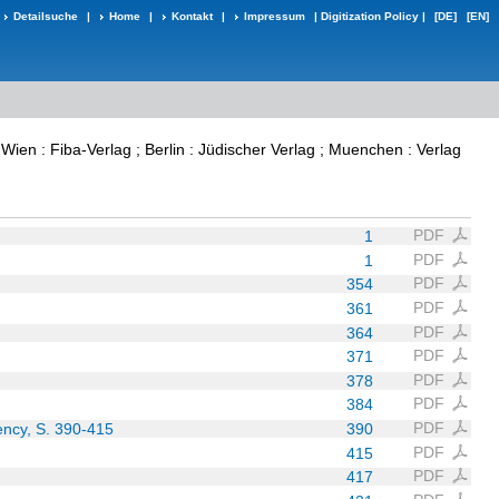
Detailsuche
|
Home
|
Kontakt
|
Impressum
|
Digitization Policy
|
[DE]
[EN]
 Wien : Fiba-Verlag ; Berlin : Jüdischer Verlag ; Muenchen : Verlag
PDF
1
PDF
1
PDF
354
PDF
361
PDF
364
PDF
371
PDF
378
PDF
384
PDF
ency, S. 390-415
390
PDF
415
PDF
417