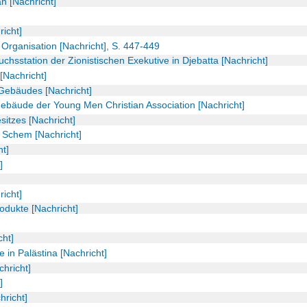
 [Nachricht]
icht]
n Organisation [Nachricht], S. 447-449
uchsstation der Zionistischen Exekutive in Djebatta [Nachricht]
[Nachricht]
Gebäudes [Nachricht]
ebäude der Young Men Christian Association [Nachricht]
itzes [Nachricht]
 Schem [Nachricht]
t]
]
richt]
rodukte [Nachricht]
cht]
e in Palästina [Nachricht]
chricht]
]
hricht]