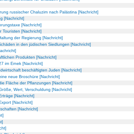
ng russischer Chaluzim nach Palästina [Nachricht]
g [Nachricht]
rungstaxe [Nachricht]
r Touristen [Nachricht]
Haltung der Regierung [Nachricht]
Schäden in den jüdischen Siedlungen [Nachricht]
achricht]
ftlichen Produkten [Nachricht]
27 im Emek [Nachricht]
ndwirtschaft beschäftigten Juden [Nachricht]
ine neue Broschüre [Nachricht]
ie Fläche der Pflanzungen [Nachricht]
röße, Wert, Verschuldung [Nachricht]
rträge [Nachricht]
xport [Nachricht]
schaften [Nachricht]
t]
t]
cht]