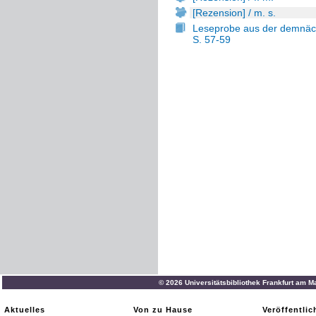
[Rezension] / m. s.
Leseprobe aus der demnäch
S. 57-59
© 2026 Universitätsbibliothek Frankfurt am M
Aktuelles
Von zu Hause
Veröffentli