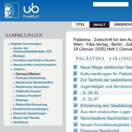
TITEL
ÜBERSICH
INHALT
SAMMLUNGEN
Palästina : Zeitschrift für den
Wien : Fiba-Verlag ; Berlin : Jü
Digitale Sammlungen
Archiv der
18 (Januar 1935) Heft 1 (Janu
Universitätsbibliothek JCS
Biologie
PALÄSTINA
18 (1935
Frankfurt und Seltene Drucke
Handschriften und Inkunabeln
Neue Wege städtischer Sied
Judaica
Kultursiedlungen für Palästi
Compact Memory
Freimann-Sammlung
Zur Technik der palästinens
Hebräische Handschriften
Jugendalijah und Berufserzi
Hebräische Inkunabeln
Jiddische Drucke
, S. 26-31
Judaica Frankfurt
, S. 31-37
Kataloge
Rothschild-Sammlung
Entziehung des Staatsbürge
Kinderbuchsammlungen
Aus dem arabischen Lager 
Koloniale Sammlungen
Verschiedene Nachrichten [
Musik und Theater
Nachlässe
Neues Grundsteuergesetz [
Finanzen [Nachricht]