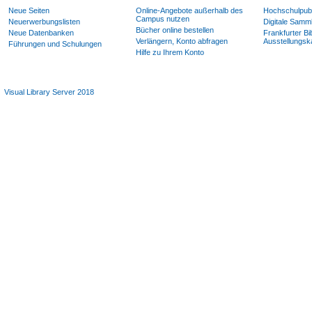
Neue Seiten
Online-Angebote außerhalb des
Hochschulpubl
Campus nutzen
Neuerwerbungslisten
Digitale Samm
Bücher online bestellen
Neue Datenbanken
Frankfurter Bi
Verlängern, Konto abfragen
Ausstellungsk
Führungen und Schulungen
Hilfe zu Ihrem Konto
Visual Library Server 2018