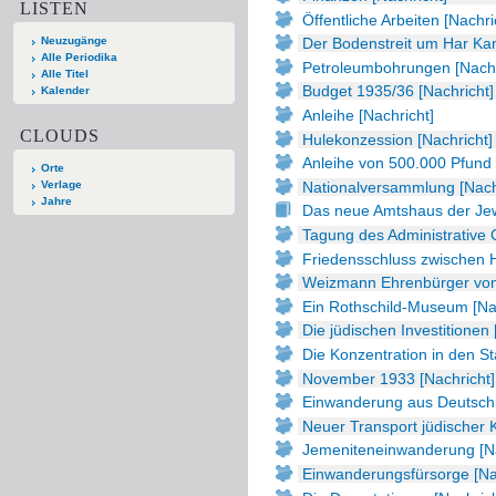
LISTEN
Öffentliche Arbeiten [Nachri
Neuzugänge
Der Bodenstreit um Har Kan
Alle Periodika
Petroleumbohrungen [Nachr
Alle Titel
Budget 1935/36 [Nachricht]
Kalender
Anleihe [Nachricht]
CLOUDS
Hulekonzession [Nachricht]
Anleihe von 500.000 Pfund 
Orte
Nationalversammlung [Nach
Verlage
Jahre
Das neue Amtshaus der Jewis
Tagung des Administrative 
Friedensschluss zwischen H
Weizmann Ehrenbürger von 
Ein Rothschild-Museum [Nac
Die jüdischen Investitionen 
Die Konzentration in den St
November 1933 [Nachricht]
Einwanderung aus Deutschl
Neuer Transport jüdischer 
Jemeniteneinwanderung [Na
Einwanderungsfürsorge [Na