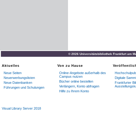
© 2026 Universitätsbibliothek Frankfurt am M
Aktuelles
Von zu Hause
Veröffentli
Neue Seiten
Online-Angebote außerhalb des
Hochschulpubl
Campus nutzen
Neuerwerbungslisten
Digitale Samm
Bücher online bestellen
Neue Datenbanken
Frankfurter Bi
Verlängern, Konto abfragen
Ausstellungsk
Führungen und Schulungen
Hilfe zu Ihrem Konto
Visual Library Server 2018