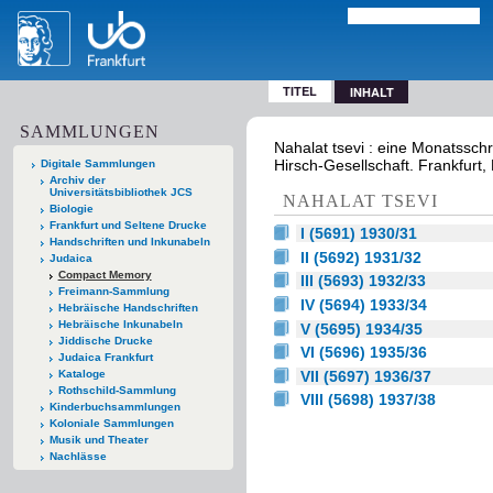
TITEL
INHALT
SAMMLUNGEN
Nahalat tsevi : eine Monatsschr
Hirsch-Gesellschaft. Frankfurt, 
Digitale Sammlungen
Archiv der
Universitätsbibliothek JCS
NAHALAT TSEVI
Biologie
Frankfurt und Seltene Drucke
I (5691) 1930/31
Handschriften und Inkunabeln
II (5692) 1931/32
Judaica
Compact Memory
III (5693) 1932/33
Freimann-Sammlung
IV (5694) 1933/34
Hebräische Handschriften
Hebräische Inkunabeln
V (5695) 1934/35
Jiddische Drucke
VI (5696) 1935/36
Judaica Frankfurt
VII (5697) 1936/37
Kataloge
Rothschild-Sammlung
VIII (5698) 1937/38
Kinderbuchsammlungen
Koloniale Sammlungen
Musik und Theater
Nachlässe