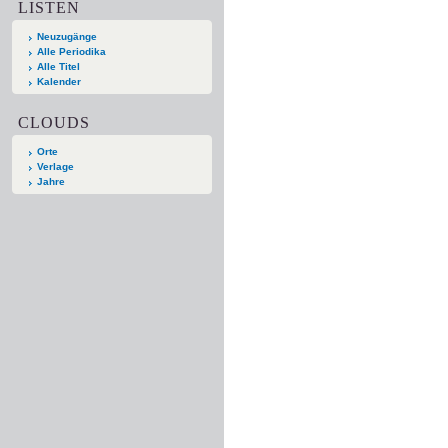
LISTEN
Neuzugänge
Alle Periodika
Alle Titel
Kalender
CLOUDS
Orte
Verlage
Jahre