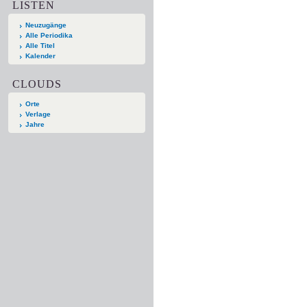
LISTEN
Neuzugänge
Alle Periodika
Alle Titel
Kalender
CLOUDS
Orte
Verlage
Jahre