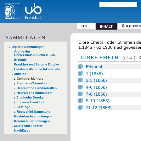
TITEL
ÜBERSICH
INHALT
SAMMLUNGEN
Dibre Emeth : oder Stimmen der 
1.1845 - 62.1906 nachgewiesen
Digitale Sammlungen
Archiv der
Universitätsbibliothek JCS
DIBRE EMETH
14 (1
Biologie
Frankfurt und Seltene Drucke
Editorial
Handschriften und Inkunabeln
1 (1858)
Judaica
Compact Memory
2-3 (1858)
Freimann-Sammlung
4-6 (1858)
Hebräische Handschriften
Hebräische Inkunabeln
7-8 (1858)
Jiddische Drucke
9-10 (1858)
Judaica Frankfurt
11-12 (1858)
Kataloge
Rothschild-Sammlung
Kinderbuchsammlungen
Koloniale Sammlungen
Musik und Theater
Nachlässe