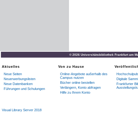
© 2026 Universitätsbibliothek Frankfurt am M
Aktuelles
Von zu Hause
Veröffentli
Neue Seiten
Online-Angebote außerhalb des
Hochschulpubl
Campus nutzen
Neuerwerbungslisten
Digitale Samm
Bücher online bestellen
Neue Datenbanken
Frankfurter Bi
Verlängern, Konto abfragen
Ausstellungsk
Führungen und Schulungen
Hilfe zu Ihrem Konto
Visual Library Server 2018