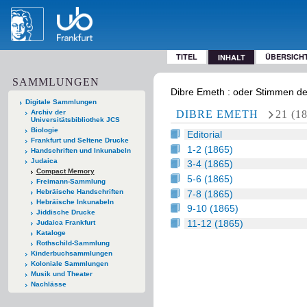
TITEL
ÜBERSICH
INHALT
SAMMLUNGEN
Dibre Emeth : oder Stimmen der
Digitale Sammlungen
Archiv der
DIBRE EMETH
21 (1
Universitätsbibliothek JCS
Biologie
Editorial
Frankfurt und Seltene Drucke
1-2 (1865)
Handschriften und Inkunabeln
Judaica
3-4 (1865)
Compact Memory
5-6 (1865)
Freimann-Sammlung
Hebräische Handschriften
7-8 (1865)
Hebräische Inkunabeln
9-10 (1865)
Jiddische Drucke
11-12 (1865)
Judaica Frankfurt
Kataloge
Rothschild-Sammlung
Kinderbuchsammlungen
Koloniale Sammlungen
Musik und Theater
Nachlässe