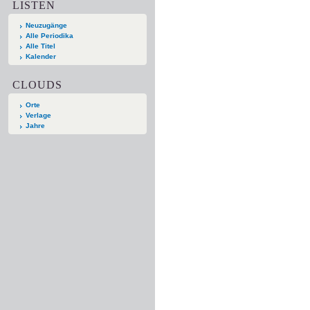
LISTEN
Neuzugänge
Alle Periodika
Alle Titel
Kalender
CLOUDS
Orte
Verlage
Jahre