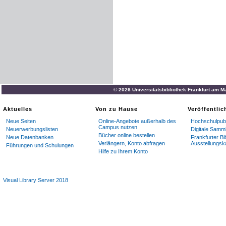
© 2026 Universitätsbibliothek Frankfurt am M
Aktuelles
Von zu Hause
Veröffentli
Neue Seiten
Online-Angebote außerhalb des
Hochschulpubl
Campus nutzen
Neuerwerbungslisten
Digitale Samm
Bücher online bestellen
Neue Datenbanken
Frankfurter Bi
Verlängern, Konto abfragen
Ausstellungsk
Führungen und Schulungen
Hilfe zu Ihrem Konto
Visual Library Server 2018