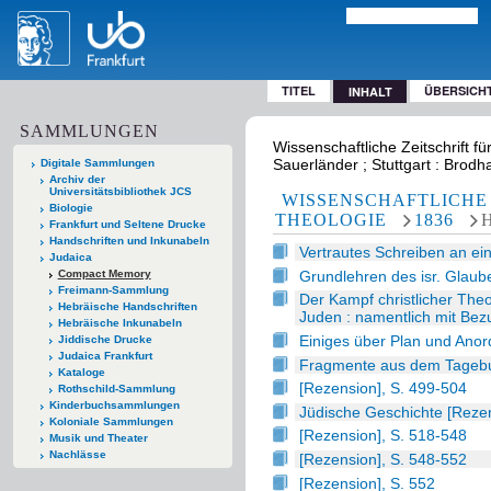
TITEL
ÜBERSICH
INHALT
SAMMLUNGEN
Wissenschaftliche Zeitschrift fü
Sauerländer ; Stuttgart : Brodh
Digitale Sammlungen
Archiv der
Universitätsbibliothek JCS
WISSENSCHAFTLICHE 
Biologie
THEOLOGIE
1836
Frankfurt und Seltene Drucke
Handschriften und Inkunabeln
Vertrautes Schreiben an ei
Judaica
Grundlehren des isr. Glaub
Compact Memory
Freimann-Sammlung
Der Kampf christlicher Theo
Hebräische Handschriften
Juden : namentlich mit Be
Hebräische Inkunabeln
Einiges über Plan und Ano
Jiddische Drucke
Judaica Frankfurt
Fragmente aus dem Tagebuc
Kataloge
[Rezension], S. 499-504
Rothschild-Sammlung
Kinderbuchsammlungen
Jüdische Geschichte [Rezen
Koloniale Sammlungen
[Rezension], S. 518-548
Musik und Theater
Nachlässe
[Rezension], S. 548-552
[Rezension], S. 552