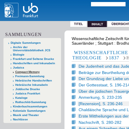
TITEL
ÜBERSICH
INHALT
SAMMLUNGEN
Wissenschaftliche Zeitschrift fü
Sauerländer ; Stuttgart : Brodh
Digitale Sammlungen
Archiv der
Universitätsbibliothek JCS
WISSENSCHAFTLICHE 
Biologie
THEOLOGIE
1837
Frankfurt und Seltene Drucke
Handschriften und Inkunabeln
Die Judenheit und das Jud
Judaica
Beiträge zur Beurtheilung 
Compact Memory
Freimann-Sammlung
Der Grundzug der Liebe un
Hebräische Handschriften
Der Gottesstaat, S. 196-21
Hebräische Inkunabeln
Jiddische Drucke
Über die jüdischen Trauer
Judaica Frankfurt
Anmerkung, S. 233-235
Kataloge
Rothschild-Sammlung
[Rezension], S. 236-246
Kinderbuchsammlungen
Chaldäische Sprache und Li
Koloniale Sammlungen
Musik und Theater
Erste Mittheilungen aus der
Nachlässe
Nachschrift, S. 280-282
Aus einem Schreiben des He