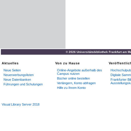
© 2026 Universitätsbibliothek Frankfurt am M
Aktuelles
Von zu Hause
Veröffentli
Neue Seiten
Online-Angebote außerhalb des
Hochschulpubl
Campus nutzen
Neuerwerbungslisten
Digitale Samm
Bücher online bestellen
Neue Datenbanken
Frankfurter Bi
Verlängern, Konto abfragen
Ausstellungsk
Führungen und Schulungen
Hilfe zu Ihrem Konto
Visual Library Server 2018