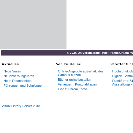
© 2026 Universitätsbibliothek Frankfurt am M
Aktuelles
Von zu Hause
Veröffentli
Neue Seiten
Online-Angebote außerhalb des
Hochschulpubl
Campus nutzen
Neuerwerbungslisten
Digitale Samm
Bücher online bestellen
Neue Datenbanken
Frankfurter Bi
Verlängern, Konto abfragen
Ausstellungsk
Führungen und Schulungen
Hilfe zu Ihrem Konto
Visual Library Server 2018