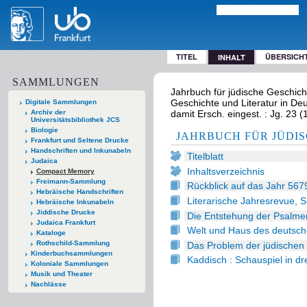
TITEL
ÜBERSICH
INHALT
SAMMLUNGEN
Jahrbuch für jüdische Geschich
Geschichte und Literatur in Deut
Digitale Sammlungen
Archiv der
damit Ersch. eingest. : Jg. 23 (
Universitätsbibliothek JCS
Biologie
JAHRBUCH FÜR JÜDI
Frankfurt und Seltene Drucke
Handschriften und Inkunabeln
Titelblatt
Judaica
Inhaltsverzeichnis
Compact Memory
Freimann-Sammlung
Rückblick auf das Jahr 5679
Hebräische Handschriften
Literarische Jahresrevue, S
Hebräische Inkunabeln
Jiddische Drucke
Die Entstehung der Psalme
Judaica Frankfurt
Welt und Haus des deutschen
Kataloge
Rothschild-Sammlung
Das Problem der jüdischen 
Kinderbuchsammlungen
Kaddisch : Schauspiel in dr
Koloniale Sammlungen
Musik und Theater
Nachlässe