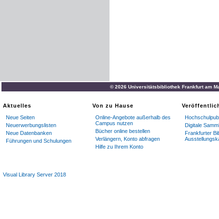
© 2026 Universitätsbibliothek Frankfurt am M
Aktuelles
Von zu Hause
Veröffentli
Neue Seiten
Online-Angebote außerhalb des
Hochschulpubl
Campus nutzen
Neuerwerbungslisten
Digitale Samm
Bücher online bestellen
Neue Datenbanken
Frankfurter Bi
Verlängern, Konto abfragen
Ausstellungsk
Führungen und Schulungen
Hilfe zu Ihrem Konto
Visual Library Server 2018