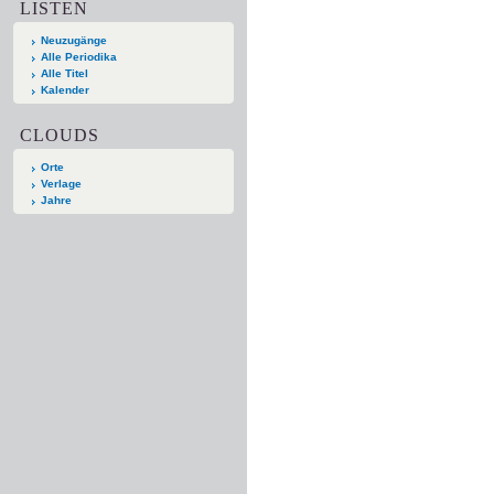
LISTEN
Neuzugänge
Alle Periodika
Alle Titel
Kalender
CLOUDS
Orte
Verlage
Jahre