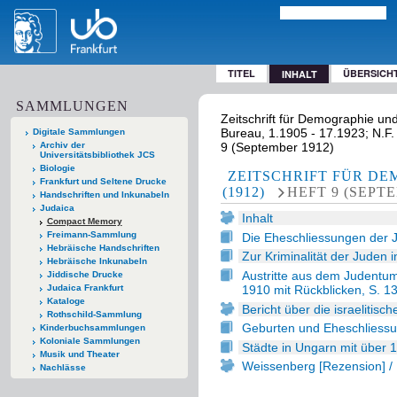
TITEL
ÜBERSICH
INHALT
SAMMLUNGEN
Zeitschrift für Demographie und 
Bureau, 1.1905 - 17.1923; N.F. 
Digitale Sammlungen
Archiv der
9 (September 1912)
Universitätsbibliothek JCS
Biologie
ZEITSCHRIFT FÜR DE
Frankfurt und Seltene Drucke
(1912)
HEFT 9 (SEPT
Handschriften und Inkunabeln
Judaica
Inhalt
Compact Memory
Freimann-Sammlung
Die Eheschliessungen der 
Hebräische Handschriften
Zur Kriminalität der Juden 
Hebräische Inkunabeln
Austritte aus dem Judentu
Jiddische Drucke
1910 mit Rückblicken, S. 1
Judaica Frankfurt
Kataloge
Bericht über die israelitis
Rothschild-Sammlung
Geburten und Eheschliessun
Kinderbuchsammlungen
Koloniale Sammlungen
Städte in Ungarn mit über 
Musik und Theater
Weissenberg [Rezension] / 
Nachlässe