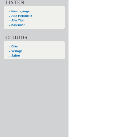
LISTEN
Neuzugänge
Alle Periodika
Alle Titel
Kalender
CLOUDS
Orte
Verlage
Jahre