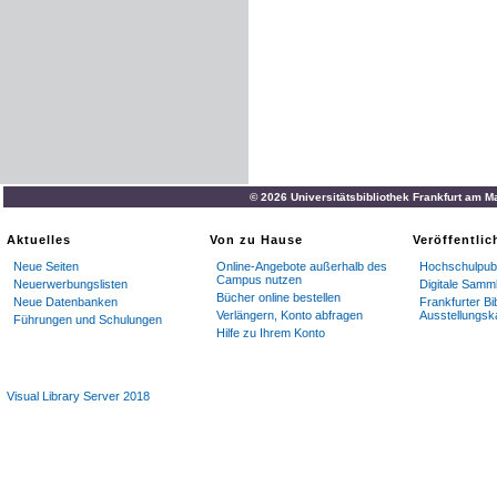
© 2026 Universitätsbibliothek Frankfurt am M
Aktuelles
Von zu Hause
Veröffentli
Neue Seiten
Online-Angebote außerhalb des
Hochschulpubl
Campus nutzen
Neuerwerbungslisten
Digitale Samm
Bücher online bestellen
Neue Datenbanken
Frankfurter Bi
Verlängern, Konto abfragen
Ausstellungsk
Führungen und Schulungen
Hilfe zu Ihrem Konto
Visual Library Server 2018