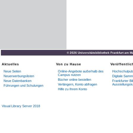
© 2026 Universitätsbibliothek Frankfurt am M
Aktuelles
Von zu Hause
Veröffentli
Neue Seiten
Online-Angebote außerhalb des
Hochschulpubl
Campus nutzen
Neuerwerbungslisten
Digitale Samm
Bücher online bestellen
Neue Datenbanken
Frankfurter Bi
Verlängern, Konto abfragen
Ausstellungsk
Führungen und Schulungen
Hilfe zu Ihrem Konto
Visual Library Server 2018