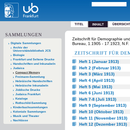
TITEL
ÜBERSICH
INHALT
SAMMLUNGEN
Zeitschrift für Demographie und 
Bureau, 1.1905 - 17.1923; N.F. 
Digitale Sammlungen
Archiv der
Universitätsbibliothek JCS
ZEITSCHRIFT FÜR DE
Biologie
Frankfurt und Seltene Drucke
Heft 1 (Januar 1913)
Handschriften und Inkunabeln
Heft 2 (Februar 1913)
Judaica
Compact Memory
Heft 3 (März 1913)
Freimann-Sammlung
Heft 4 (April 1913)
Hebräische Handschriften
Hebräische Inkunabeln
Heft 5 (Mai 1913)
Jiddische Drucke
Heft 6 (Juni 1913)
Judaica Frankfurt
Heft 7-8 (Juli 1913)
Kataloge
Rothschild-Sammlung
Heft 9 (September 1913)
Kinderbuchsammlungen
Heft 10 (Oktober 1913)
Koloniale Sammlungen
Musik und Theater
Heft 11 (November 1913)
Nachlässe
Heft 12 (Dezember 1913)