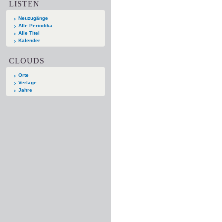
LISTEN
Neuzugänge
Alle Periodika
Alle Titel
Kalender
CLOUDS
Orte
Verlage
Jahre