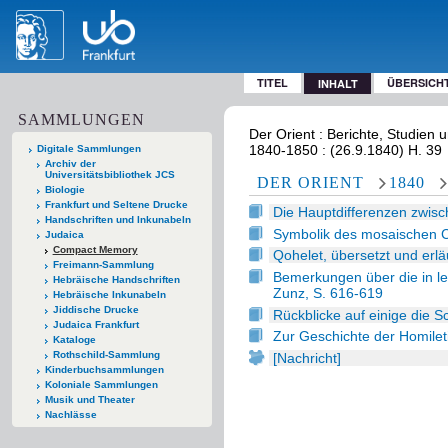
TITEL
ÜBERSICH
INHALT
SAMMLUNGEN
Der Orient : Berichte, Studien 
1840-1850 : (26.9.1840) H. 39
Digitale Sammlungen
Archiv der
Universitätsbibliothek JCS
DER ORIENT
1840
Biologie
Frankfurt und Seltene Drucke
Die Hauptdifferenzen zwis
Handschriften und Inkunabeln
Symbolik des mosaischen Cu
Judaica
Compact Memory
Qohelet, übersetzt und erlä
Freimann-Sammlung
Bemerkungen über die in le
Hebräische Handschriften
Zunz, S. 616-619
Hebräische Inkunabeln
Jiddische Drucke
Rückblicke auf einige die S
Judaica Frankfurt
Zur Geschichte der Homileti
Kataloge
Rothschild-Sammlung
[Nachricht]
Kinderbuchsammlungen
Koloniale Sammlungen
Musik und Theater
Nachlässe