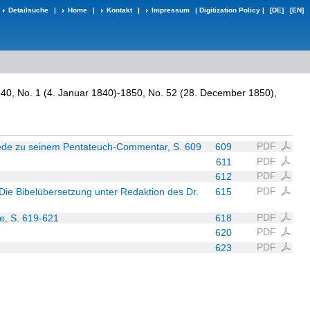
Detailsuche
|
Home
|
Kontakt
|
Impressum
|
Digitization Policy
|
[DE]
[EN]
, 1840, No. 1 (4. Januar 1840)-1850, No. 52 (28. December 1850),
PDF
rede zu seinem Pentateuch-Commentar, S. 609
609
PDF
611
PDF
612
PDF
Die Bibelübersetzung unter Redaktion des Dr.
615
PDF
se, S. 619-621
618
PDF
620
PDF
623