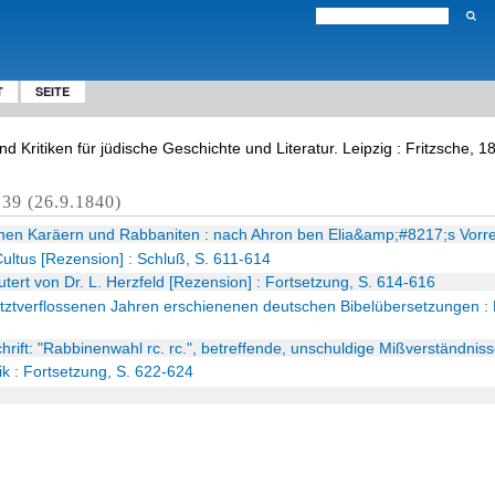
T
SEITE
und Kritiken für jüdische Geschichte und Literatur. Leipzig : Fritzsche
39 (26.9.1840)
chen Karäern und Rabbaniten : nach Ahron ben Elia&amp;#8217;s Vor
ltus [Rezension] : Schluß, S. 611-614
utert von Dr. L. Herzfeld [Rezension] : Fortsetzung, S. 614-616
tztverflossenen Jahren erschienenen deutschen Bibelübersetzungen : 
chrift: "Rabbinenwahl rc. rc.", betreffende, unschuldige Mißverständnis
k : Fortsetzung, S. 622-624