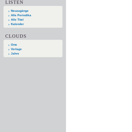
LISTEN
Neuzugänge
Alle Periodika
Alle Titel
Kalender
CLOUDS
Orte
Verlage
Jahre