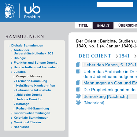
TITEL
ÜBERSICH
INHALT
SAMMLUNGEN
Der Orient : Berichte, Studien u
1840, No. 1 (4. Januar 1840)-
Digitale Sammlungen
Archiv der
Universitätsbibliothek JCS
DER ORIENT
1841
Biologie
Frankfurt und Seltene Drucke
Ueber den Kanon, S. 129-
Handschriften und Inkunabeln
Ueber das Arabische in Dr.
Judaica
dem Judenthume aufgenom
Compact Memory
Freimann-Sammlung
Mahnungen an Gott und Ewig
Hebräische Handschriften
Die Prophetenlegenden des
Hebräische Inkunabeln
Jiddische Drucke
Bemerkung [Nachricht]
Judaica Frankfurt
[Nachricht]
Kataloge
Rothschild-Sammlung
Kinderbuchsammlungen
Koloniale Sammlungen
Musik und Theater
Nachlässe