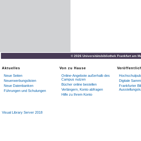
© 2026 Universitätsbibliothek Frankfurt am M
Aktuelles
Von zu Hause
Veröffentli
Neue Seiten
Online-Angebote außerhalb des
Hochschulpubl
Campus nutzen
Neuerwerbungslisten
Digitale Samm
Bücher online bestellen
Neue Datenbanken
Frankfurter Bi
Verlängern, Konto abfragen
Ausstellungsk
Führungen und Schulungen
Hilfe zu Ihrem Konto
Visual Library Server 2018