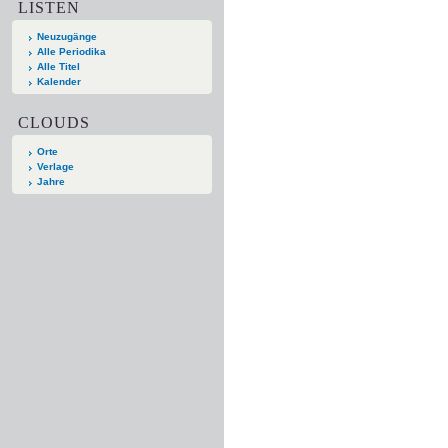
LISTEN
Neuzugänge
Alle Periodika
Alle Titel
Kalender
CLOUDS
Orte
Verlage
Jahre