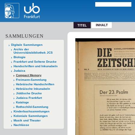
INHALT
TITEL
SAMMLUNGEN
Digitale Sammlungen
Archiv der
Universitätsbibliothek JCS
Biologie
Frankfurt und Seltene Drucke
Handschriften und Inkunabeln
Judaica
Compact Memory
Freimann-Sammlung
Hebräische Handschriften
Hebräische Inkunabeln
Jiddische Drucke
Judaica Frankfurt
Kataloge
Rothschild-Sammlung
Kinderbuchsammlungen
Koloniale Sammlungen
Musik und Theater
Nachlässe