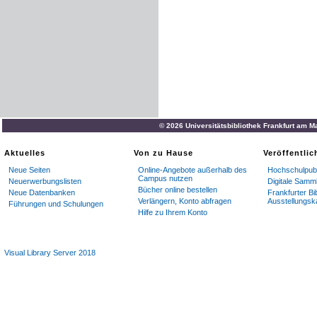
© 2026 Universitätsbibliothek Frankfurt am M
Aktuelles
Von zu Hause
Veröffentli
Neue Seiten
Online-Angebote außerhalb des
Hochschulpubl
Campus nutzen
Neuerwerbungslisten
Digitale Samm
Bücher online bestellen
Neue Datenbanken
Frankfurter Bi
Verlängern, Konto abfragen
Ausstellungsk
Führungen und Schulungen
Hilfe zu Ihrem Konto
Visual Library Server 2018