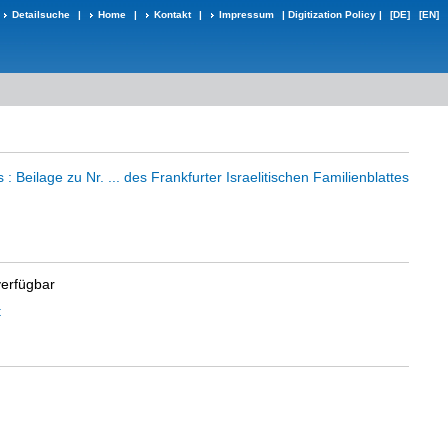
Detailsuche
|
Home
|
Kontakt
|
Impressum
|
Digitization Policy
|
[DE]
[EN]
: Beilage zu Nr. ... des Frankfurter Israelitischen Familienblattes
verfügbar
t