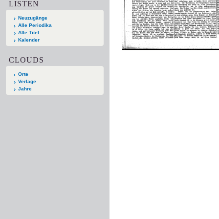
LISTEN
Neuzugänge
Alle Periodika
Alle Titel
Kalender
CLOUDS
Orte
Verlage
Jahre