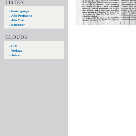
LISTEN
Neuzugänge
Alle Periodika
Alle Titel
Kalender
CLOUDS
Orte
Verlage
Jahre