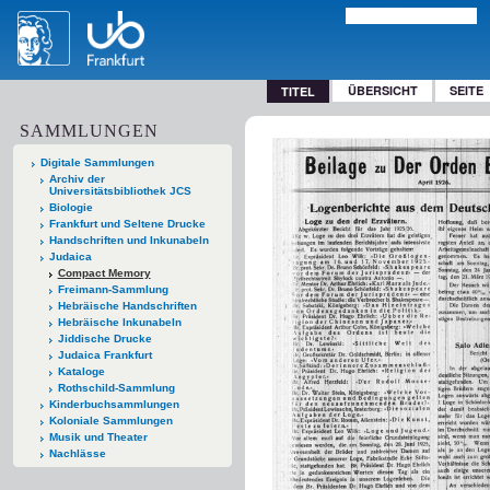
ÜBERSICHT
SEITE
TITEL
SAMMLUNGEN
Digitale Sammlungen
Archiv der
Universitätsbibliothek JCS
Biologie
Frankfurt und Seltene Drucke
Handschriften und Inkunabeln
Judaica
Compact Memory
Freimann-Sammlung
Hebräische Handschriften
Hebräische Inkunabeln
Jiddische Drucke
Judaica Frankfurt
Kataloge
Rothschild-Sammlung
Kinderbuchsammlungen
Koloniale Sammlungen
Musik und Theater
Nachlässe