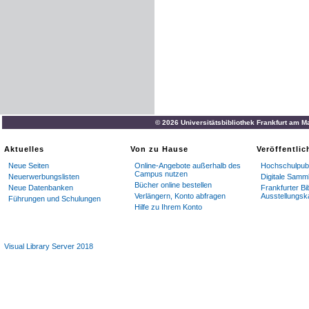
© 2026 Universitätsbibliothek Frankfurt am M
Aktuelles
Von zu Hause
Veröffentli
Neue Seiten
Online-Angebote außerhalb des
Hochschulpubl
Campus nutzen
Neuerwerbungslisten
Digitale Samm
Bücher online bestellen
Neue Datenbanken
Frankfurter Bi
Verlängern, Konto abfragen
Ausstellungsk
Führungen und Schulungen
Hilfe zu Ihrem Konto
Visual Library Server 2018