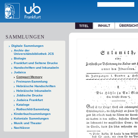
INHALT
ÜBERSICH
TITEL
SAMMLUNGEN
Digitale Sammlungen
Archiv der
Universitätsbibliothek JCS
Biologie
Frankfurt und Seltene Drucke
Handschriften und Inkunabeln
Judaica
Compact Memory
Freimann-Sammlung
Hebräische Handschriften
Hebräische Inkunabeln
Jiddische Drucke
Judaica Frankfurt
Kataloge
Rothschild-Sammlung
Kinderbuchsammlungen
Koloniale Sammlungen
Musik und Theater
Nachlässe