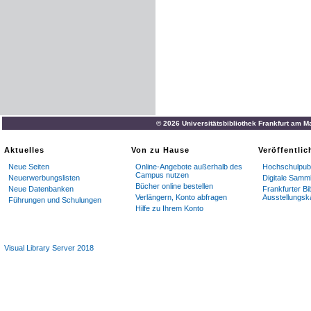
© 2026 Universitätsbibliothek Frankfurt am M
Aktuelles
Von zu Hause
Veröffentli
Neue Seiten
Online-Angebote außerhalb des
Hochschulpubl
Campus nutzen
Neuerwerbungslisten
Digitale Samm
Bücher online bestellen
Neue Datenbanken
Frankfurter Bi
Verlängern, Konto abfragen
Ausstellungsk
Führungen und Schulungen
Hilfe zu Ihrem Konto
Visual Library Server 2018