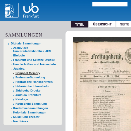
ÜBERSICHT
SEITE
TITEL
SAMMLUNGEN
Digitale Sammlungen
Archiv der
Universitätsbibliothek JCS
Biologie
Frankfurt und Seltene Drucke
Handschriften und Inkunabeln
Judaica
Compact Memory
Freimann-Sammlung
Hebräische Handschriften
Hebräische Inkunabeln
Jiddische Drucke
Judaica Frankfurt
Kataloge
Rothschild-Sammlung
Kinderbuchsammlungen
Koloniale Sammlungen
Musik und Theater
Nachlässe