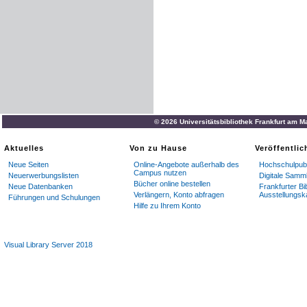
© 2026 Universitätsbibliothek Frankfurt am M
Aktuelles
Von zu Hause
Veröffentli
Neue Seiten
Online-Angebote außerhalb des
Hochschulpubl
Campus nutzen
Neuerwerbungslisten
Digitale Samm
Bücher online bestellen
Neue Datenbanken
Frankfurter Bi
Verlängern, Konto abfragen
Ausstellungsk
Führungen und Schulungen
Hilfe zu Ihrem Konto
Visual Library Server 2018